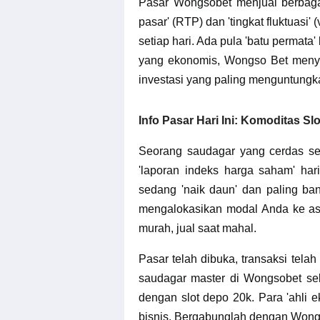
Pasar Wongsobet menjual berbagai
pasar' (RTP) dan 'tingkat fluktuasi'
setiap hari. Ada pula 'batu permat
yang ekonomis, Wongso Bet meny
investasi yang paling menguntungk
Info Pasar Hari Ini: Komoditas S
Seorang saudagar yang cerdas sela
'laporan indeks harga saham' h
sedang 'naik daun' dan paling ba
mengalokasikan modal Anda ke aset
murah, jual saat mahal.
Pasar telah dibuka, transaksi tela
saudagar master di Wongsobet sek
dengan slot depo 20k. Para 'ahli 
bisnis. Bergabunglah dengan Wongs