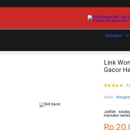
Kategori
Jadilah saudagar ulung di pasar Wongsobet, situs gaco
Kategori
Link Won
Gacor Har
7.
Merek
:
Wongso
Jadilah sauda
transaksi cerdas
Rp.20.