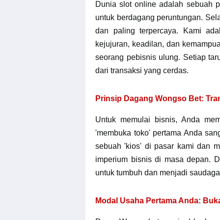
Dunia slot online adalah sebuah p
untuk berdagang peruntungan. Sela
dan paling terpercaya. Kami ada
kejujuran, keadilan, dan kemampua
seorang pebisnis ulung. Setiap ta
dari transaksi yang cerdas.
Prinsip Dagang Wongso Bet: Tran
Untuk memulai bisnis, Anda me
'membuka toko' pertama Anda sang
sebuah 'kios' di pasar kami dan 
imperium bisnis di masa depan. D
untuk tumbuh dan menjadi saudagar t
Modal Usaha Pertama Anda: Buk